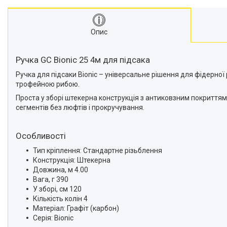
Опис
Ручка GC Bionic 25 4м для підсака
Ручка для підсаки Bionic – універсальне рішення для фідерної
трофейною рибою.
Проста у зборі штекерна конструкція з антиковзним покриттям
сегментів без люфтів і прокручування.
Особливості
Тип кріплення: Стандартне різьблення
Конструкція: Штекерна
Довжина, м 4.00
Вага, г 390
У зборі, см 120
Кількість колін 4
Матеріал: Графіт (карбон)
Серія: Bionic