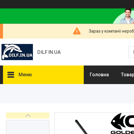
Зараз у компанії неро
DILF.IN.UA
Меню
Головна
Товар
Товари та послуги
Нашлемники і прикольні чохли
на шоломи
Рибальські снасті
РОЗПРОДАЖ! Мега знижки!