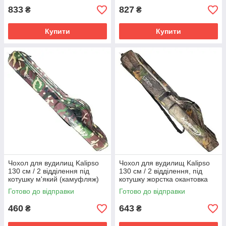
833
827
₴
₴
Купити
Купити
Чохол для вудилищ Kalipso
Чохол для вудилищ Kalipso
130 см / 2 відділення під
130 см / 2 відділення, під
котушку м'який (камуфляж)
котушку жорстка окантовка
(дуб)
Готово до відправки
Готово до відправки
460
643
₴
₴