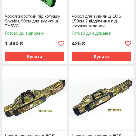
Чохол жорсткий під котушку
Чохол для вудилищ EOS
Siweida 90см для вудилищ
150см 2 відділення під
ТУБУС
котушку зелений
Готово до відправки
Готово до відправки
1 490
425
₴
₴
Купити
Купити
Чохол для вудилищ EOS
Чохол для вудилищ EOS