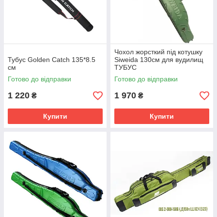
Чохол жорсткий під котушку
Тубус Golden Catch 135*8.5
Siweida 130см для вудилищ
см
ТУБУС
Готово до відправки
Готово до відправки
1 220
1 970
₴
₴
Купити
Купити