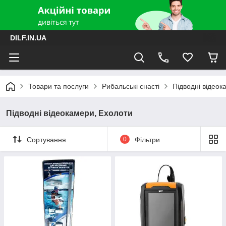
DILF.IN.UA
Товари та послуги
Рибальські снасті
Підводні відеок
Підводні відеокамери, Ехолоти
Сортування
0
Фільтри