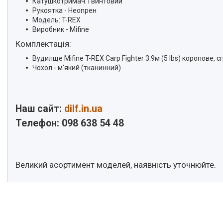
Катушкотримач: Гвинтовий
Рукоятка - Неопрен
Модель: T-REX
Виробник - Mifine
Комплектація:
Вудилще Mifine T-REX Carp Fighter 3.9м (5 lbs) коропове,
Чохол - м'який (тканинний)
Наш сайт:
dilf.in.ua
Телефон: 098 638 54 48
Великий асортимент моделей, наявність уточнюйте.