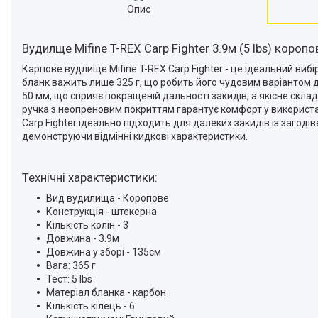
Опис
Вудилще Mifine T-REX Carp Fighter 3.9м (5 lbs) короп
Карпове вудлище Mifine T-REX Carp Fighter - це ідеальний виб
бланк важить лише 325 г, що робить його чудовим варіантом
50 мм, що сприяє покращеній дальності закидів, а якісне скл
ручка з неопреновим покриттям гарантує комфорт у використан
Carp Fighter ідеально підходить для далеких закидів із загод
демонструючи відмінні кидкові характеристики.
Технічні характеристики:
Вид вудилища - Коропове
Конструкція - штекерна
Кількість колін - 3
Довжина - 3.9м
Довжина у зборі - 135см
Вага: 365 г
Тест: 5 lbs
Матеріал бланка - карбон
Кількість кілець - 6