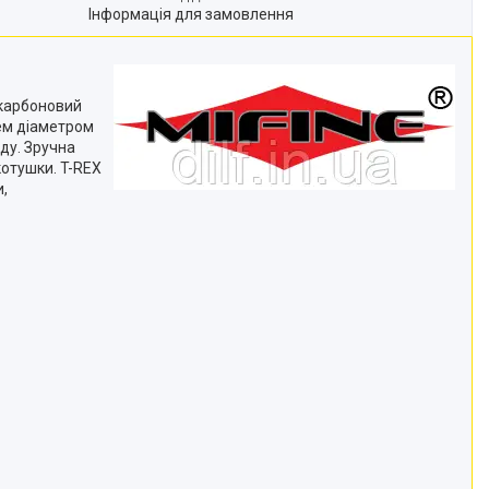
Інформація для замовлення
 карбоновий
ем діаметром
ду. Зручна
котушки. T-REX
и,