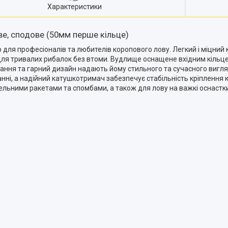
Характеристики
ове, сподове (50мм перше кільце)
ір для професіоналів та любителів коропового лову. Легкий і міцний
 для тривалих рибалок без втоми. Вудлище оснащене вхідним кільц
адання та гарний дизайн надають йому стильного та сучасного вигля
ні, а надійний катушкотримач забезпечує стабільність кріплення 
івельними ракетами та спомбами, а також для лову на важкі оснастк