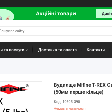
и та послуги
Доставка та оплата
Контакти
Вудилще Mifine T-REX Ca
(50мм перше кільце)
Код:
10605-390
Немає в наявності