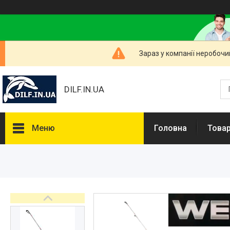
Зараз у компанії неробочи
DILF.IN.UA
Меню
Головна
Товар
Товари та послуги
Нашлемники і прикольні чохли
на шоломи
Рибальські снасті
РОЗПРОДАЖ! Мега знижки!