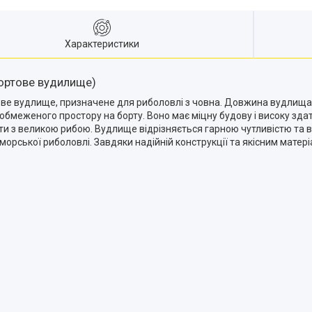
Характеристики
бортове вудилище)
тове вудлище, призначене для риболовлі з човна. Довжина вудлища
 обмеженого простору на борту. Воно має міцну будову і високу зда
и з великою рибою. Вудлище відрізняється гарною чутливістю та 
рської риболовлі. Завдяки надійній конструкції та якісним матер