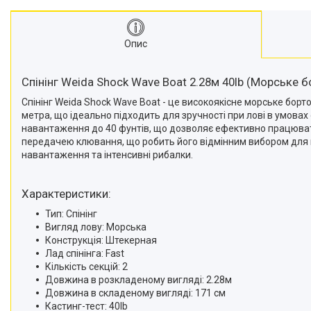
Опис
Спінінг Weida Shock Wave Boat 2.28м 40lb (Морське 
Спінінг Weida Shock Wave Boat - це високоякісне морське бор
метра, що ідеально підходить для зручності при лові в умовах
навантаження до 40 фунтів, що дозволяє ефективно працюват
передачею клювання, що робить його відмінним вибором для мо
навантаження та інтенсивні рибалки.
Характеристики:
Тип: Спінінг
Вигляд лову: Морська
Конструкція: Штекерная
Лад спінінга: Fast
Кількість секцій: 2
Довжина в розкладеному вигляді: 2.28м
Довжина в складеному вигляді: 171 см
Кастинг-тест: 40lb