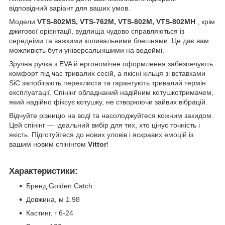
відповідний варіант для ваших умов.
Модели
VTS-802MS, VTS-762M, VTS-802M, VTS-802MH
, крім
джигової орієнтації, вудлища чудово справляються із
середніми та важкими коливальними блешнями. Це дає вам
можливість бути універсальнішими на водоймі.
Зручна ручка з EVA й ергономічне оформлення забезпечують
комфорт під час тривалих сесій, а якісні кільця зі вставками
SiC запобігають перехлисти та гарантують тривалий термін
експлуатації. Спінінг обладнаний надійним котушкотримачем,
який надійно фіксує котушку, не створюючи зайвих вібрацій.
Відчуйте різницю на воді та насолоджуйтеся кожним закидом.
Цей спінінг — ідеальний вибір для тих, хто цінує точність і
якість. Підготуйтеся до нових уловів і яскравих емоцій із
вашим новим спінінгом
Vittor
!
Характеристики:
Бренд Golden Catch
Довжина, м 1.98
Кастинг, г 6-24