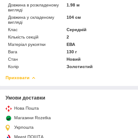
Довжина в розкладеному
1.98 м
вигляді
Довжина у складеному
104 см
вигляді
Клас
Середній
Кількість секцій
2
Матеріал рукоятки
ЕВА
Вага
130 г
Стан
Новий
Колір
Золотистий
Приховати
Умови доставки
Нова Пошта
Магазини Rozetka
Укрпошта
Meest ПОШТА