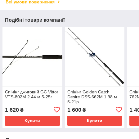
Всі умови повернення
Подібні товари компанії
Спінінг джиговий GC Vittor
Спінінг Golden Catch
Спін
VTS-802M 2.44 м 5-25г
Desire DSS-662M 1.98 м
762M
5-21р
1 620
1 600
1 4
₴
₴
Купити
Купити