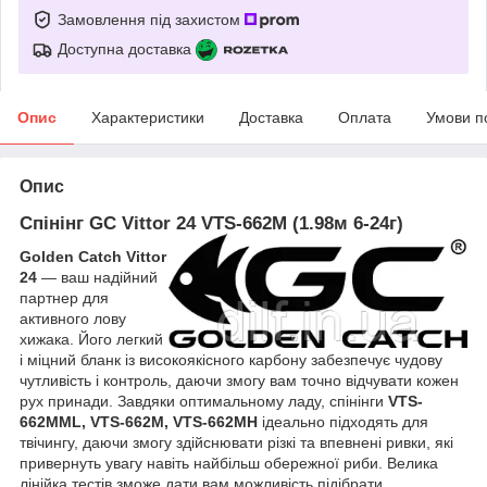
Замовлення під захистом
Доступна доставка
Опис
Характеристики
Доставка
Оплата
Умови п
Опис
Спінінг GC Vittor 24 VTS-662M (1.98м 6-24г)
Golden Catch Vittor
24
— ваш надійний
партнер для
активного лову
хижака. Його легкий
і міцний бланк із високоякісного карбону забезпечує чудову
чутливість і контроль, даючи змогу вам точно відчувати кожен
рух принади. Завдяки оптимальному ладу, спінінги
VTS-
662MML, VTS-662M, VTS-662MH
ідеально підходять для
твічингу, даючи змогу здійснювати різкі та впевнені ривки, які
привернуть увагу навіть найбільш обережної риби. Велика
лінійка тестів зможе дати вам можливість підібрати