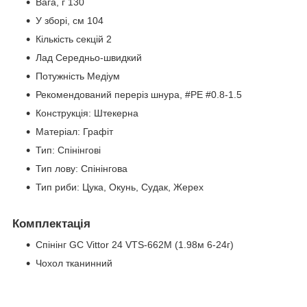
Вага, г 130
У зборі, см 104
Кількість секцій 2
Лад Середньо-швидкий
Потужність Медіум
Рекомендований переріз шнура, #PE #0.8-1.5
Конструкція: Штекерна
Матеріал: Графіт
Тип: Спінінгові
Тип лову: Спінінгова
Тип риби: Цука, Окунь, Судак, Жерех
Комплектація
Спінінг GC Vittor 24 VTS-662M (1.98м 6-24г)
Чохол тканинний