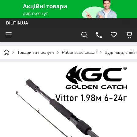
DILF.IN.UA
Товари та послуги
Рибальські снасті
Вудлища, спінін