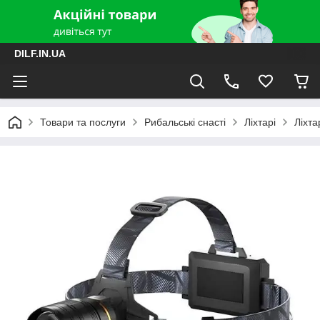
DILF.IN.UA
Товари та послуги
Рибальські снасті
Ліхтарі
Ліхт