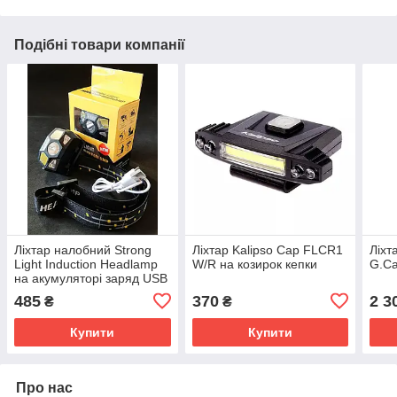
Подібні товари компанії
Ліхтар налобний Strong
Ліхтар Kalipso Cap FLCR1
Ліхт
Light Induction Headlamp
W/R на козирок кепки
G.Ca
на акумуляторі заряд USB
485
370
2 3
₴
₴
Купити
Купити
Про нас