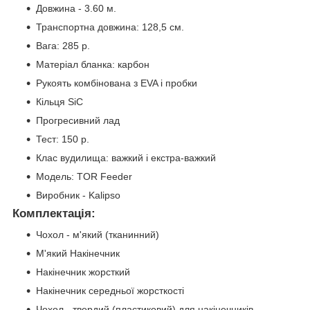
Довжина - 3.60 м.
Транспортна довжина: 128,5 см.
Вага: 285 р.
Матеріал бланка: карбон
Рукоять комбінована з EVA і пробки
Кільця SiC
Прогресивний лад
Тест: 150 р.
Клас вудилища: важкий і екстра-важкий
Модель: TOR Feeder
Виробник - Kalipso
Комплектація:
Чохол - м'який (тканинний)
М'який Накінечник
Накінечник жорсткий
Накінечник середньої жорсткості
Чохол - твердий (пластиковий) для накінечників