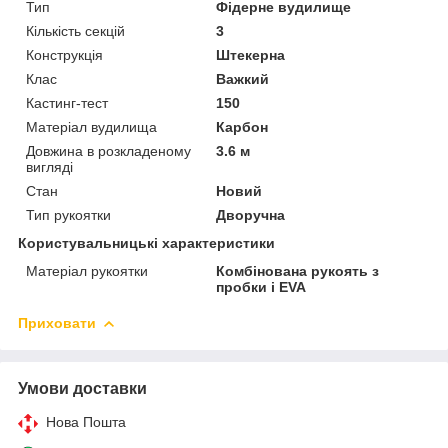
Тип
Фідерне вудилище
Кількість секцій
3
Конструкція
Штекерна
Клас
Важкий
Кастинг-тест
150
Матеріал вудилища
Карбон
Довжина в розкладеному
3.6 м
вигляді
Стан
Новий
Тип рукоятки
Дворучна
Користувальницькі характеристики
Матеріал рукоятки
Комбінована рукоять з
пробки і EVA
Приховати
Умови доставки
Нова Пошта