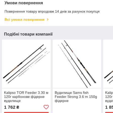
Умови повернення
Повернення товару впродовж 14 днів за рахунок покупця
Всі умови повернення
Подібні товари компанії
Kalipso TOR Feeder 3.30 м
Вудилище Sams fish
Kali
120г карбонове фідерне
Feeder Strong 3.6 m 150g
120г
вудилище
фідерне
вуд
1 762
1 8
₴