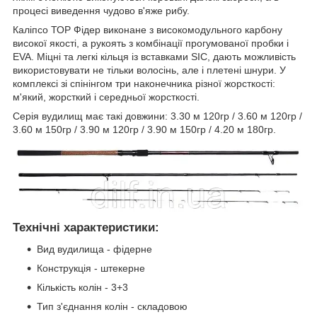
процесі виведення чудово в'яже рибу.
Каліпсо ТОР Фідер виконане з високомодульного карбону
високої якості, а рукоять з комбінації прогумованої пробки і
EVA. Міцні та легкі кільця із вставками SIC, дають можливість
використовувати не тільки волосінь, але і плетені шнури. У
комплексі зі спінінгом три наконечника різної жорсткості:
м'який, жорсткий і середньої жорсткості.
Серія вудилищ має такі довжини: 3.30 м 120гр / 3.60 м 120гр /
3.60 м 150гр / 3.90 м 120гр / 3.90 м 150гр / 4.20 м 180гр.
Технічні характеристики:
Вид вудилища - фідерне
Конструкція - штекерне
Кількість колін - 3+3
Тип з'єднання колін - складовою