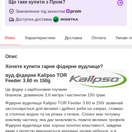
Що таке купити з Пром?
Замовлення під захистом
Доступна доставка
Опис
Характеристики
Доставка
Оплата
Умови п
Опис
Хочете купити гарне фідерне вудлище?
вуд.фідерне Kalipso TOR
Feeder 3.60 m 150g
Це фідер з карбоновим гнучким
бланком, довжиною 3,6 метра і кастингом 150 грам.
Фідерне вудилище Kalipso TOR Feeder 3.60 м 150г зазвичай
застосовується для великої і дрібної риби на озерах, ставках
зі стоячою водою та на річках з течією. Спінінг має потужну
комлеву частину, яка дає можливість ловити великих трофеїв.
Фідерне вудилище має хороші технічні властивості, завдяки
яким з легкістю виконуються керовані далекі заброси, а в