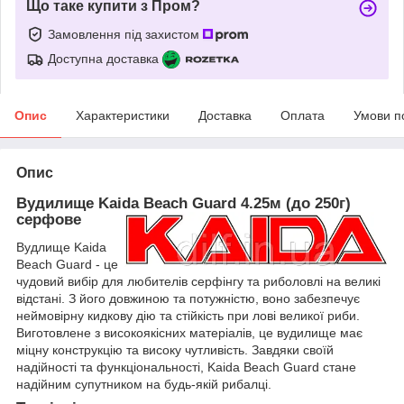
Що таке купити з Пром?
Замовлення під захистом
Доступна доставка
Опис
Характеристики
Доставка
Оплата
Умови п
Опис
Вудилище Kaida Beach Guard 4.25м (до 250г)
серфове
Вудлище Kaida
Beach Guard - це
чудовий вибір для любителів серфінгу та риболовлі на великі
відстані. З його довжиною та потужністю, воно забезпечує
неймовірну кидкову дію та стійкість при лові великої риби.
Виготовлене з високоякісних матеріалів, це вудилище має
міцну конструкцію та високу чутливість. Завдяки своїй
надійності та функціональності, Kaida Beach Guard стане
надійним супутником на будь-якій рибалці.