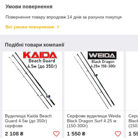
Умови повернення
Повернення товару впродовж 14 днів за рахунок покупця
Всі умови повернення
Подібні товари компанії
Вудилище Kaida Beach
Серфове вудилище Weida
Сер
Guard 4.5м (до 350г)
Black Dragon Surf 4.25 м
Blac
серфове
(150-300г)
(150
2 108
1 550
1 5
₴
₴