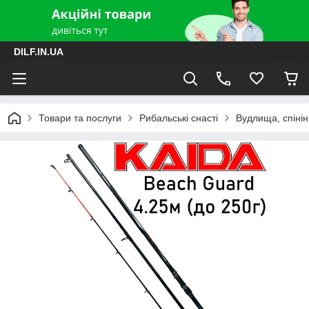
DILF.IN.UA
Товари та послуги
Рибальські снасті
Вудлища, спінін