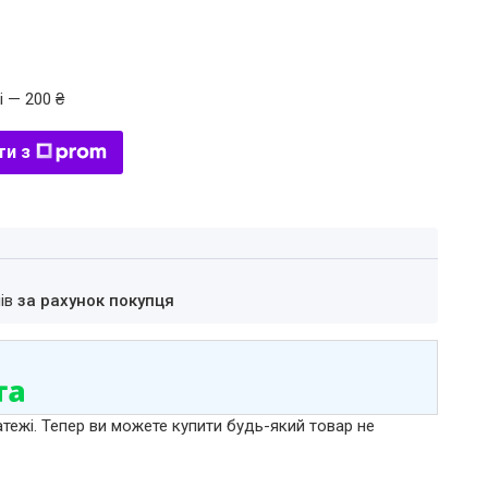
і — 200 ₴
ти з
нів
за рахунок покупця
атежі. Тепер ви можете купити будь-який товар не