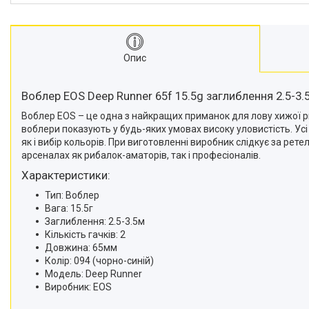
Опис
Воблер EOS Deep Runner 65f 15.5g заглиблення 2.5-3.
Воблер EOS – це одна з найкращих приманок для лову хижої р
воблери показують у будь-яких умовах високу уловистість. У
як і вибір кольорів. При виготовленні виробник слідкує за ре
арсеналах як рибалок-аматорів, так і професіоналів.
Характеристики:
Тип: Воблер
Вага: 15.5г
Заглиблення: 2.5-3.5м
Кількість гачків: 2
Довжина: 65мм
Колір: 094 (чорно-синій)
Модель: Deep Runner
Виробник: EOS