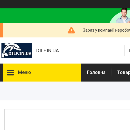
Зараз у компанії неробо
DILF.IN.UA
Меню
Головна
Товар
Товари та послуги
Нашлемники і прикольні чохли
на шоломи
Рибальські снасті
РОЗПРОДАЖ! Мега знижки!