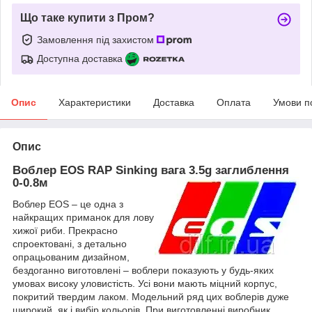
Що таке купити з Пром?
Замовлення під захистом
Доступна доставка
Опис
Характеристики
Доставка
Оплата
Умови п
Опис
Воблер EOS RAP Sinking вага 3.5g заглиблення
0-0.8м
Воблер EOS – це одна з
найкращих приманок для лову
хижої риби. Прекрасно
спроектовані, з детально
опрацьованим дизайном,
бездоганно виготовлені – воблери показують у будь-яких
умовах високу уловистість. Усі вони мають міцний корпус,
покритий твердим лаком. Модельний ряд цих воблерів дуже
широкий, як і вибір кольорів. При виготовленні виробник