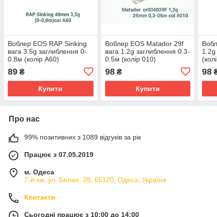
Воблер EOS RAP Sinking
Воблер EOS Matador 29f
Вобл
вага 3.5g заглиблення 0-
вага 1.2g заглиблення 0.3-
1.2g
0.8м (колір A60)
0.5м (колір 010)
(кол
89
98
98
₴
₴
Купити
Купити
Про нас
99% позитивних з 1089 відгуків за рік
Працює з 07.05.2019
м. Одеса
7-й км, ул. Белая, 28, 65120, Одеса, Україна
Контакти
Сьогодні працює з 10:00 до 14:00