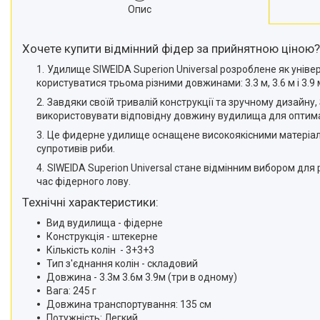
Опис
Хочете купити відмінний фідер за прийнятною ціною?
Удилище SIWEIDA Superion Universal розроблене як унів
користуватися трьома різними довжинами: 3.3 м, 3.6 м і 3.9
Завдяки своїй тривалій конструкції та зручному дизайну,
використовувати відповідну довжину вудилища для оптим
Це фидерне удилище оснащене високоякісними матеріалам
супротивів риби.
SIWEIDA Superion Universal стане відмінним вибором для 
час фідерного лову.
Технічні характеристики:
Вид вудилища - фідерне
Конструкція - штекерне
Кількість колін - 3+3+3
Тип з'єднання колін - складовий
Довжина - 3.3м 3.6м 3.9м (три в одному)
Вага: 245 г
Довжина транспортування: 135 см
Потужність: Легкий