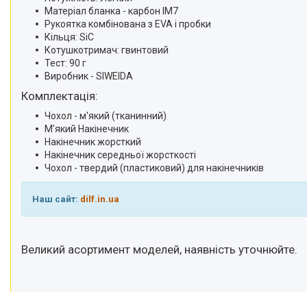
Матеріал бланка - карбон IM7
Рукоятка комбінована з EVA і пробки
Кільця: SiC
Котушкотримач: гвинтовий
Тест: 90 г
Виробник - SIWEIDA
Комплектація:
Чохол - м'який (тканинний)
М'який Накінечник
Накінечник жорсткий
Накінечник середньої жорсткості
Чохол - твердий (пластиковий) для накінечників
Наш сайт:
dilf.in.ua
Великий асортимент моделей, наявність уточнюйте.