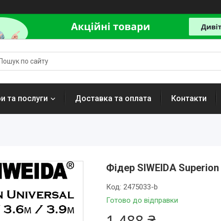
и та послуги
Доставка та оплата
Контакти
Фідер SIWEIDA Superion U
Код:
2475033-b
Готово до відправки
1 488 ₴