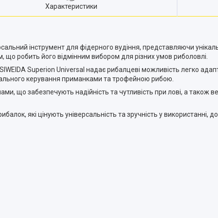
Характеристики
ерсальний інструмент для фідерного вудіння, представляючи унікал
 м, що робить його відмінним вибором для різних умов риболовлі.
 SIWEIDA Superion Universal надає рибалцеві можливість легко адап
ального керування приманками та трофейною рибою.
и, що забезпечують надійність та чутливість при лові, а також в
рибалок, які цінують універсальність та зручність у використанні,