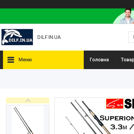
DILF.IN.UA
Меню
Головна
Товар
Товари та послуги
Нашлемники і прикольні чохли
на шоломи
Рибальські снасті
РОЗПРОДАЖ! Мега знижки!
Доставка та оплата
Повернення та обмін