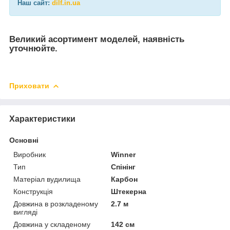
Наш сайт:
dilf.in.ua
Великий асортимент моделей, наявність
уточнюйте.
Приховати
Характеристики
Основні
Виробник
Winner
Тип
Спінінг
Матеріал вудилища
Карбон
Конструкція
Штекерна
Довжина в розкладеному
2.7 м
вигляді
Довжина у складеному
142 см