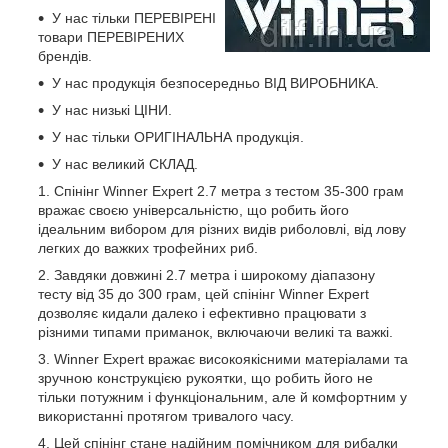
У нас тільки ПЕРЕВІРЕНІ
товари ПЕРЕВІРЕНИХ
брендів.
У нас продукція безпосередньо ВІД ВИРОБНИКА.
У нас низькі ЦІНИ.
У нас тільки ОРИГІНАЛЬНА продукція.
У нас великий СКЛАД.
Спінінг Winner Expert 2.7 метра з тестом 35-300 грам
вражає своєю універсальністю, що робить його
ідеальним вибором для різних видів риболовлі, від лову
легких до важких трофейних риб.
Завдяки довжині 2.7 метра і широкому діапазону
тесту від 35 до 300 грам, цей спінінг Winner Expert
дозволяє кидали далеко і ефективно працювати з
різними типами приманок, включаючи великі та важкі.
Winner Expert вражає високоякісними матеріалами та
зручною конструкцією рукоятки, що робить його не
тільки потужним і функціональним, але й комфортним у
використанні протягом тривалого часу.
Цей спінінг стане надійним помічником для рибалки