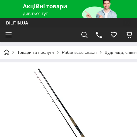
DILF.IN.UA
Товари та послуги
Рибальські снасті
Вудлища, спінін