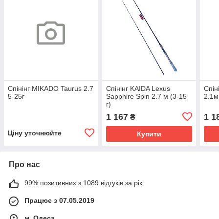
Спінінг MIKADO Taurus 2.7
Спінінг KAIDA Lexus
Спін
5-25г
Sapphire Spin 2.7 м (3-15
2.1м
г)
1 167
1 1
₴
Ціну уточнюйте
Купити
Про нас
99% позитивних з 1089 відгуків за рік
Працює з 07.05.2019
м. Одеса