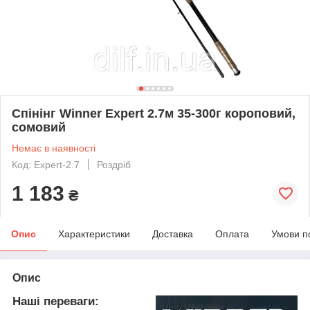
Спінінг Winner Expert 2.7м 35-300г короповий,
сомовий
Немає в наявності
Код: Expert-2.7
Роздріб
1 183
₴
Опис
Характеристики
Доставка
Оплата
Умови п
Опис
Наші переваги: