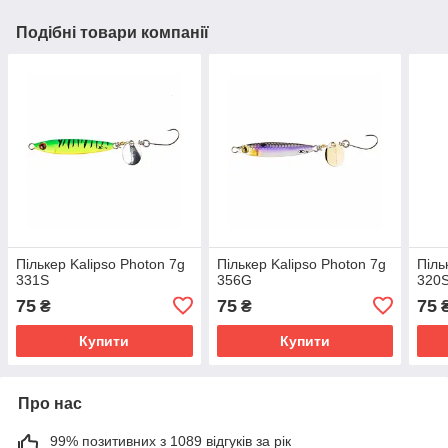
Подібні товари компанії
Пількер Kalipso Photon 7g
Пількер Kalipso Photon 7g
Піль
331S
356G
320
75
75
75
₴
₴
Купити
Купити
Про нас
99% позитивних з 1089 відгуків за рік