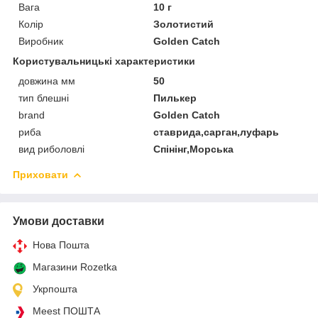
Вага
10 г
Колір
Золотистий
Виробник
Golden Catch
Користувальницькі характеристики
довжина мм
50
тип блешні
Пилькер
brand
Golden Catch
риба
ставрида,сарган,луфарь
вид риболовлі
Спінінг,Морська
Приховати
Умови доставки
Нова Пошта
Магазини Rozetka
Укрпошта
Meest ПОШТА