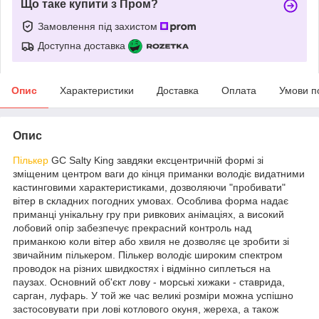
Що таке купити з Пром?
Замовлення під захистом
Доступна доставка
Опис
Характеристики
Доставка
Оплата
Умови п
Опис
Пількер
GC Salty King завдяки ексцентричній формі зі
зміщеним центром ваги до кінця приманки володіє видатними
кастинговими характеристиками, дозволяючи "пробивати"
вітер в складних погодних умовах. Особлива форма надає
приманці унікальну гру при ривкових анімаціях, а високий
лобовий опір забезпечує прекрасний контроль над
приманкою коли вітер або хвиля не дозволяє це зробити зі
звичайним пількером. Пількер володіє широким спектром
проводок на різних швидкостях і відмінно сиплеться на
паузах. Основний об'єкт лову - морські хижаки - ставрида,
сарган, луфарь. У той же час великі розміри можна успішно
застосовувати при лові котлового окуня, жереха, а також