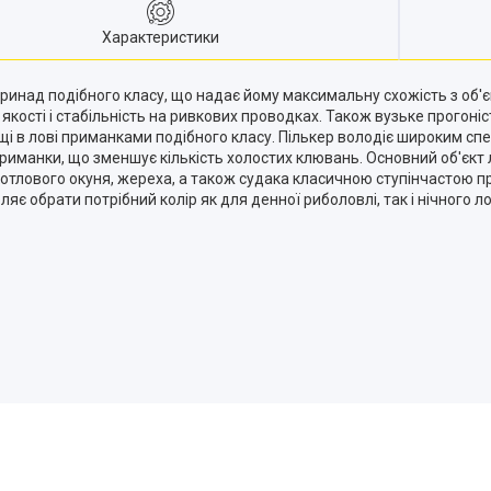
Характеристики
ринад подібного класу, що надає йому максимальну схожість з об'єк
кості і стабільність на ривкових проводках. Також вузьке прогоніс
кощі в лові приманками подібного класу. Пількер володіє широким с
риманки, що зменшує кількість холостих клювань. Основний об'єкт л
 котлового окуня, жереха, а також судака класичною ступінчасто
яє обрати потрібний колір як для денної риболовлі, так і нічного 