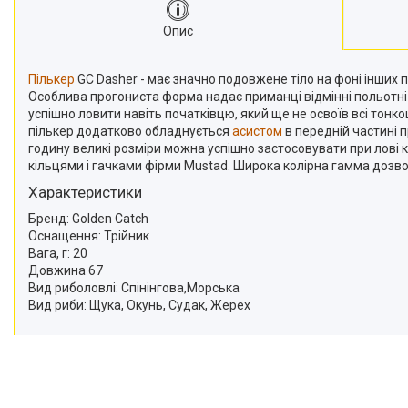
Опис
Пількер
GC Dasher - має значно подовжене тіло на фоні інших п
Особлива прогониста форма надає приманці відмінні польотні я
успішно ловити навіть початківцю, який ще не освоїв всі тон
пількер додатково обладнується
асистом
в передній частині п
годину великі розміри можна успішно застосовувати при лові
кільцями і гачками фірми Mustad. Широка колірна гамма дозвол
Характеристики
Бренд: Golden Catch
Оснащення: Трійник
Вага, г: 20
Довжина 67
Вид риболовлі: Спінінгова,Морська
Вид риби: Щука, Окунь, Судак, Жерех