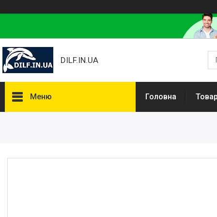
DILF.IN.UA
Меню
Головна
Товар
Товари та послуги
Нашлемники і прикольні чохли
на шоломи
Рибальські снасті
РОЗПРОДАЖ! Мега знижки!
Доставка та оплата
Повернення та обмін