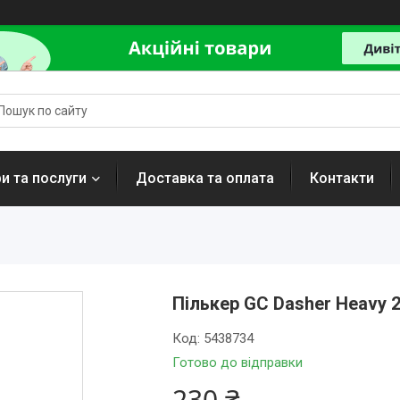
и та послуги
Доставка та оплата
Контакти
Пількер GC Dasher Heavy 2
Код:
5438734
Готово до відправки
230 ₴