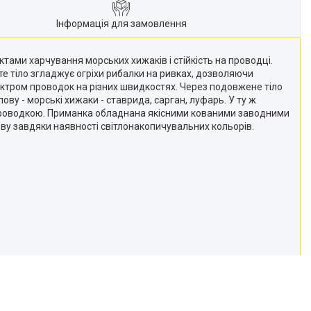
Інформація для замовлення
тами харчування морських хижаків і стійкість на проводці.
те тіло згладжує огріхи рибалки на ривках, дозволяючи
пектром проводок на різних швидкостях. Через подовжене тіло
ову - морські хижаки - ставрида, сарган, луфарь. У ту ж
ю проводкою. Приманка обладнана якісними кованими заводними
лову завдяки наявності світлонакопичувальних кольорів.