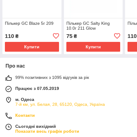
Пількер GC Blaze 5г 209
Пількер GC Salty King
Піль
10.0г 211 Glow
110
75
110
₴
₴
Купити
Купити
Про нас
99% позитивних з 1095 відгуків за рік
Працює з 07.05.2019
м. Одеса
7-й км, ул. Белая, 28, 65120, Одеса, Україна
Контакти
Сьогодні вихідний
Показати весь графік роботи