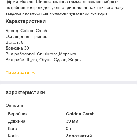
фірми Mustad. Широка колірна гамма дозволяє вибрати
потрібний колір як для денної риболовлі, так і нічного лову
завдяки наявності світлонакопичувальних кольорів.
Характеристики
Бренд: Golden Catch
Оснащення: Трійник
Вага, г: 5
Довжина 39
Вид риболовлі: Спінінгова,Морська
Вид риби: Щука, Окунь, Судак, Жерех
Приховати
Характеристики
Основні
Виробник
Golden Catch
Довжина
39 мм
Вага
5 г
Колір
Золотистий