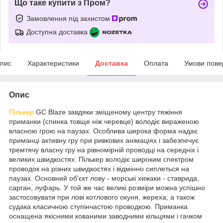
Що таке купити з Пром?
Замовлення під захистом
Доступна доставка
пис
Характеристики
Доставка
Оплата
Умови пове
Опис
Пількер
GC Blaze завдяки зміщеному центру тяжіння
приманки (спинка товще ніж черевце) володіє вираженою
власною грою на паузах. Особлива широка форма надає
приманці активну гру при ривкових анімаціях і забезпечує
тремтячу власну гру на рівномірній проводці на середніх і
великих швидкостях. Пількер володіє широким спектром
проводок на різних швидкостях і відмінно сиплеться на
паузах. Основний об'єкт лову - морські хижаки - ставрида,
сарган, луфарь. У той же час великі розміри можна успішно
застосовувати при лові котлового окуня, жереха, а також
судака класичною ступінчастою проводкою. Приманка
оснащена якісними кованими заводними кільцями і гачком