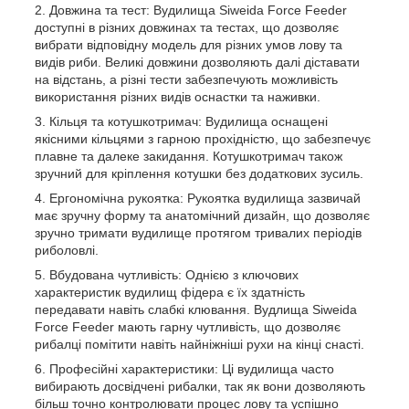
Довжина та тест: Вудилища Siweida Force Feeder
доступні в різних довжинах та тестах, що дозволяє
вибрати відповідну модель для різних умов лову та
видів риби. Великі довжини дозволяють далі діставати
на відстань, а різні тести забезпечують можливість
використання різних видів оснастки та наживки.
Кільця та котушкотримач: Вудилища оснащені
якісними кільцями з гарною прохідністю, що забезпечує
плавне та далеке закидання. Котушкотримач також
зручний для кріплення котушки без додаткових зусиль.
Ергономічна рукоятка: Рукоятка вудилища зазвичай
має зручну форму та анатомічний дизайн, що дозволяє
зручно тримати вудилище протягом тривалих періодів
риболовлі.
Вбудована чутливість: Однією з ключових
характеристик вудилищ фідера є їх здатність
передавати навіть слабкі клювання. Вудлища Siweida
Force Feeder мають гарну чутливість, що дозволяє
рибалці помітити навіть найніжніші рухи на кінці снасті.
Професійні характеристики: Ці вудилища часто
вибирають досвідчені рибалки, так як вони дозволяють
більш точно контролювати процес лову та успішно