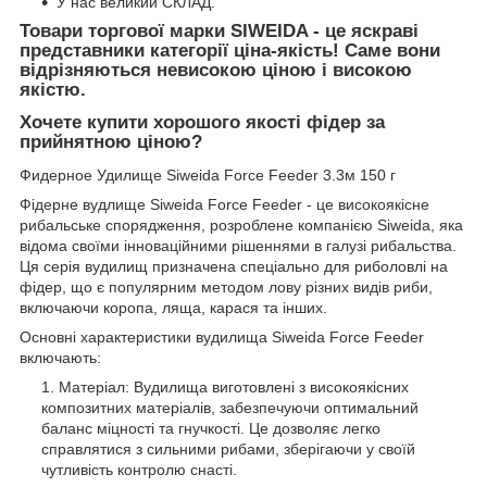
У нас великий СКЛАД.
Товари торгової марки SIWEIDA - це яскраві
представники категорії ціна-якість! Саме вони
відрізняються невисокою ціною і високою
якістю.
Хочете купити хорошого якості фідер за
прийнятною ціною?
Фидерное Удилище Siweida Force Feeder 3.3м 150 г
Фідерне вудлище Siweida Force Feeder - це високоякісне
рибальське спорядження, розроблене компанією Siweida, яка
відома своїми інноваційними рішеннями в галузі рибальства.
Ця серія вудилищ призначена спеціально для риболовлі на
фідер, що є популярним методом лову різних видів риби,
включаючи коропа, ляща, карася та інших.
Основні характеристики вудилища Siweida Force Feeder
включають:
Матеріал: Вудилища виготовлені з високоякісних
композитних матеріалів, забезпечуючи оптимальний
баланс міцності та гнучкості. Це дозволяє легко
справлятися з сильними рибами, зберігаючи у своїй
чутливість контролю снасті.