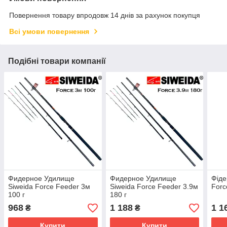
Повернення товару впродовж 14 днів за рахунок покупця
Всі умови повернення
Подібні товари компанії
Фидерное Удилище
Фидерное Удилище
Фіде
Siweida Force Feeder 3м
Siweida Force Feeder 3.9м
Forc
100 г
180 г
968
1 188
1 1
₴
₴
Купити
Купити