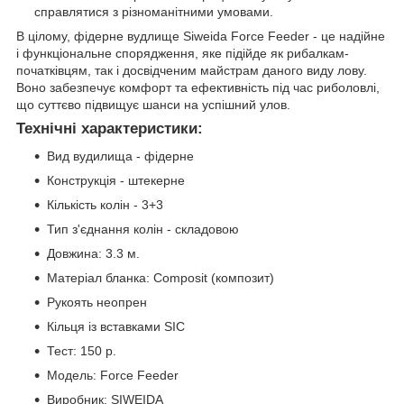
справлятися з різноманітними умовами.
В цілому, фідерне вудлище Siweida Force Feeder - це надійне
і функціональне спорядження, яке підійде як рибалкам-
початківцям, так і досвідченим майстрам даного виду лову.
Воно забезпечує комфорт та ефективність під час риболовлі,
що суттєво підвищує шанси на успішний улов.
Технічні характеристики:
Вид вудилища - фідерне
Конструкція - штекерне
Кількість колін - 3+3
Тип з'єднання колін - складовою
Довжина: 3.3 м.
Матеріал бланка: Composit (композит)
Рукоять неопрен
Кільця із вставками SIC
Тест: 150 р.
Модель: Force Feeder
Виробник: SIWEIDA