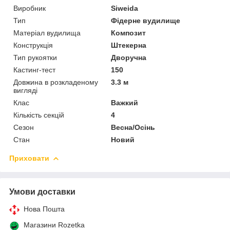
Виробник
Siweida
Тип
Фідерне вудилище
Матеріал вудилища
Композит
Конструкція
Штекерна
Тип рукоятки
Дворучна
Кастинг-тест
150
Довжина в розкладеному
3.3 м
вигляді
Клас
Важкий
Кількість секцій
4
Сезон
Весна/Осінь
Стан
Новий
Приховати
Умови доставки
Нова Пошта
Магазини Rozetka