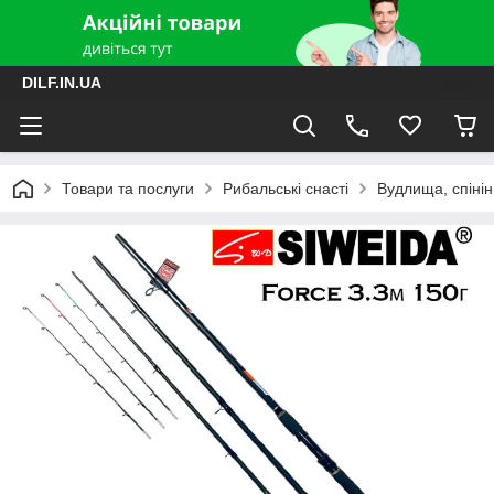
DILF.IN.UA
Товари та послуги
Рибальські снасті
Вудлища, спінін