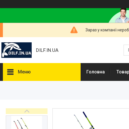
Зараз у компанії неро
DILF.IN.UA
Меню
Головна
Товар
Товари та послуги
Нашлемники і прикольні чохли
на шоломи
Рибальські снасті
РОЗПРОДАЖ! Мега знижки!