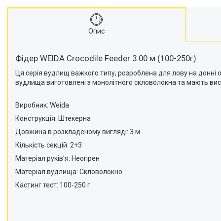
Опис
Фідер WEIDA Crocodile Feeder 3.00 м (100-250г)
Ця серія вудлищ важкого типу, розроблена для лову на донні о
вудлища виготовлені з монолітного скловолокна та мають висок
Виробник: Weida
Конструкція: Штекерна
Довжина в розкладеному вигляді: 3 м
Кількість секцій: 2+3
Матеріал руків'я: Неопрен
Матеріал вудлища: Скловолокно
Кастинг тест: 100-250 г