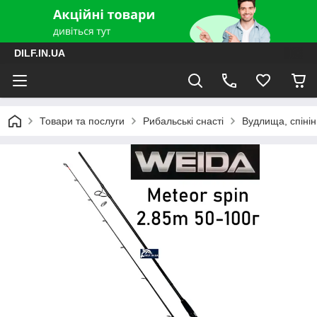
DILF.IN.UA
Товари та послуги
Рибальські снасті
Вудлища, спінін