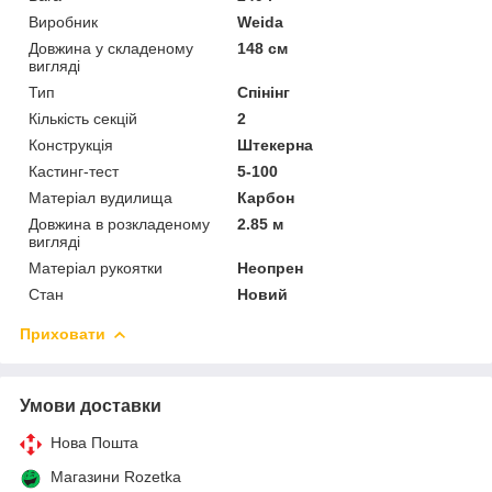
Виробник
Weida
Довжина у складеному
148 см
вигляді
Тип
Спінінг
Кількість секцій
2
Конструкція
Штекерна
Кастинг-тест
5-100
Матеріал вудилища
Карбон
Довжина в розкладеному
2.85 м
вигляді
Матеріал рукоятки
Неопрен
Стан
Новий
Приховати
Умови доставки
Нова Пошта
Магазини Rozetka