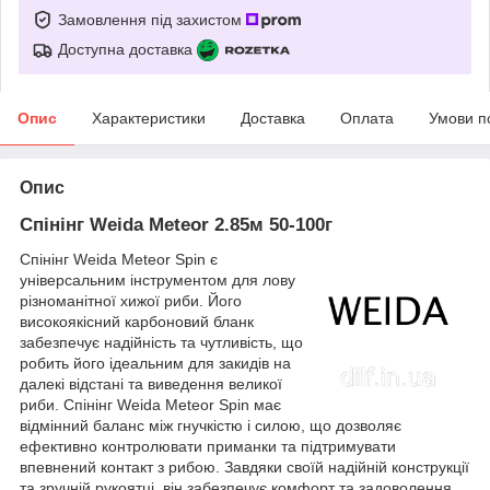
Замовлення під захистом
Доступна доставка
Опис
Характеристики
Доставка
Оплата
Умови п
Опис
Спінінг Weida Meteor 2.85м 50-100г
Спінінг Weida Meteor Spin є
універсальним інструментом для лову
різноманітної хижої риби. Його
високоякісний карбоновий бланк
забезпечує надійність та чутливість, що
робить його ідеальним для закидів на
далекі відстані та виведення великої
риби. Спінінг Weida Meteor Spin має
відмінний баланс між гнучкістю і силою, що дозволяє
ефективно контролювати приманки та підтримувати
впевнений контакт з рибою. Завдяки своїй надійній конструкції
та зручній рукоятці, він забезпечує комфорт та задоволення