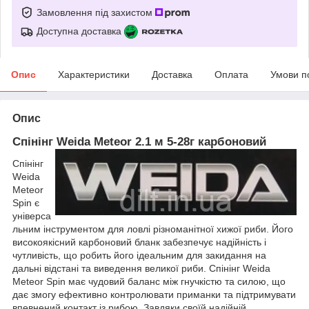
Замовлення під захистом
Доступна доставка
Опис
Характеристики
Доставка
Оплата
Умови п
Опис
Спінінг Weida Meteor 2.1 м 5-28г карбоновий
Спінінг
Weida
Meteor
Spin є
універса
льним інструментом для ловлі різноманітної хижої риби. Його
високоякісний карбоновий бланк забезпечує надійність і
чутливість, що робить його ідеальним для закидання на
дальні відстані та виведення великої риби. Спінінг Weida
Meteor Spin має чудовий баланс між гнучкістю та силою, що
дає змогу ефективно контролювати приманки та підтримувати
впевнений контакт із рибою. Завдяки своїй надійній