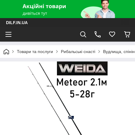
DILF.IN.UA
Товари та послуги
Рибальські снасті
Вудлища, спінін