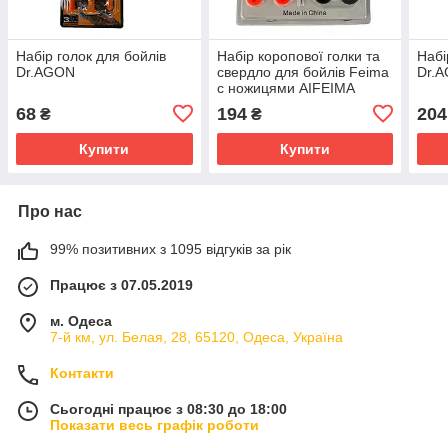
Набір голок для бойлів
Набір коропової голки та
Набі
Dr.AGON
свердло для бойлів Feima
Dr.
c ножицями AIFEIMA
68
194
204
₴
₴
Купити
Купити
Про нас
99% позитивних з 1095 відгуків за рік
Працює з 07.05.2019
м. Одеса
7-й км, ул. Белая, 28, 65120, Одеса, Україна
Контакти
Сьогодні працює з 08:30 до 18:00
Показати весь графік роботи