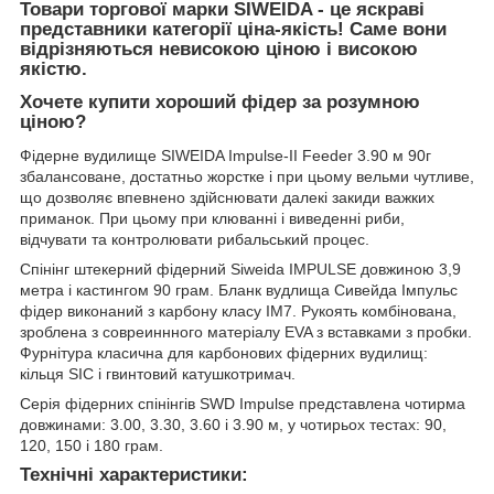
Товари торгової марки SIWEIDA - це яскраві
представники категорії ціна-якість! Саме вони
відрізняються невисокою ціною і високою
якістю.
Хочете купити хороший фідер за розумною
ціною?
Фідерне вудилище SIWEIDA Impulse-II Feeder 3.90 м 90г
збалансоване, достатньо жорстке і при цьому вельми чутливе,
що дозволяє впевнено здійснювати далекі закиди важких
приманок. При цьому при клюванні і виведенні риби,
відчувати та контролювати рибальський процес.
Спінінг штекерний фідерний Siweida IMPULSE довжиною 3,9
метра і кастингом 90 грам. Бланк вудлища Сивейда Імпульс
фідер виконаний з карбону класу IM7. Рукоять комбінована,
зроблена з совреиннного матеріалу EVA з вставками з пробки.
Фурнітура класична для карбонових фідерних вудилищ:
кільця SIC і гвинтовий катушкотримач.
Серія фідерних спінінгів SWD Impulse представлена чотирма
довжинами: 3.00, 3.30, 3.60 і 3.90 м, у чотирьох тестах: 90,
120, 150 і 180 грам.
Технічні характеристики: