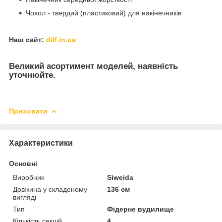
Чохол - твердий (пластиковий) для накінечників
Наш сайт:
dilf.in.ua
Великий асортимент моделей, наявність
уточнюйте.
Приховати
Характеристики
Основні
Виробник
Siweida
Довжина у складеному
136 см
вигляді
Тип
Фідерне вудилище
Кількість секцій
4