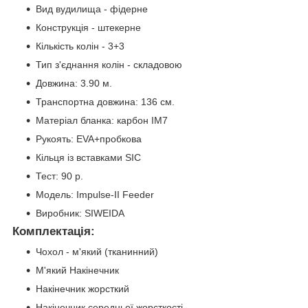
Вид вудилища - фідерне
Конструкція - штекерне
Кількість колін - 3+3
Тип з'єднання колін - складовою
Довжина: 3.90 м.
Транспортна довжина: 136 см.
Матеріал бланка: карбон IM7
Рукоять: EVA+пробкова
Кільця із вставками SIC
Тест: 90 р.
Модель: Impulse-II Feeder
Виробник: SIWEIDA
Комплектація:
Чохол - м'який (тканинний)
М'який Накінечник
Накінечник жорсткий
Накінечник середньої жорсткості