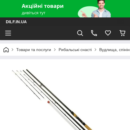
DILF.IN.UA
Товари та послуги
Рибальські снасті
Вудлища, спінін