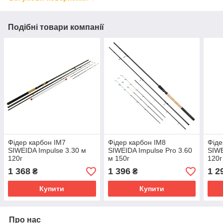
Подібні товари компанії
Фідер карбон IM7
Фідер карбон IM8
Фіде
SIWEIDA Impulse 3.30 м
SIWEIDA Impulse Pro 3.60
SIWE
120г
м 150г
120г
1 368
1 396
1 2
₴
₴
Купити
Купити
Про нас