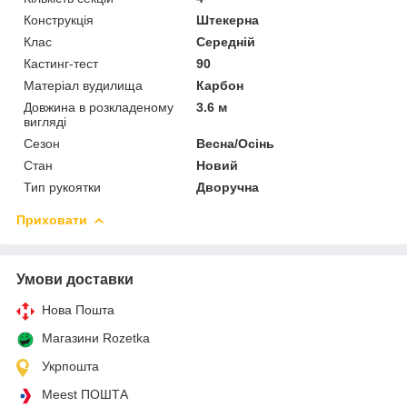
Конструкція
Штекерна
Клас
Середній
Кастинг-тест
90
Матеріал вудилища
Карбон
Довжина в розкладеному
3.6 м
вигляді
Сезон
Весна/Осінь
Стан
Новий
Тип рукоятки
Дворучна
Приховати
Умови доставки
Нова Пошта
Магазини Rozetka
Укрпошта
Meest ПОШТА