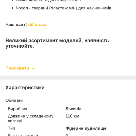
Чохол - твердий (пластиковий) для накінечників
Наш сайт:
dilf.in.ua
Великий асортимент моделей, наявність
уточнюйте.
Приховати
Характеристики
Основні
Виробник
Siweida
Довжина у складеному
110 см
вигляді
Тип
Фідерне вудилище
Кількість секцій
4