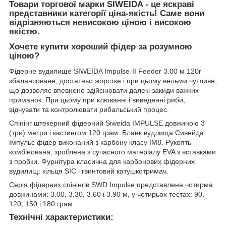
Товари торгової марки SIWEIDA - це яскраві
представники категорії ціна-якість! Саме вони
відрізняються невисокою ціною і високою
якістю.
Хочете купити хороший фідер за розумною
ціною?
Фідерне вудилище SIWEIDA Impulse-II Feeder 3.00 м 120г
збалансоване, достатньо жорстке і при цьому вельми чутливе,
що дозволяє впевнено здійснювати далекі закиди важких
приманок. При цьому при клюванні і виведенні риби,
відчувати та контролювати рибальський процес.
Спінінг штекерний фідерний Siweida IMPULSE довжиною 3
(три) метри і кастингом 120 грам. Бланк вудлища Сивейда
Імпульс фідер виконаний з карбону класу IM8. Рукоять
комбінована, зроблена з сучасного матеріалу EVA з вставками
з пробки. Фурнітура класична для карбонових фідерних
вудилищ: кільця SIC і гвинтовий катушкотримач.
Серія фідерних спінінгів SWD Impulse представлена чотирма
довжинами: 3.00, 3.30, 3.60 і 3.90 м, у чотирьох тестах: 90,
120, 150 і 180 грам.
Технічні характеристики: