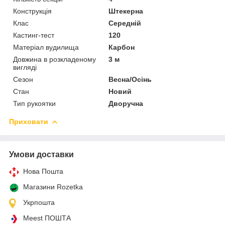
Конструкція
Штекерна
Клас
Середній
Кастинг-тест
120
Матеріал вудилища
Карбон
Довжина в розкладеному
3 м
вигляді
Сезон
Весна/Осінь
Стан
Новий
Тип рукоятки
Дворучна
Приховати
Умови доставки
Нова Пошта
Магазини Rozetka
Укрпошта
Meest ПОШТА