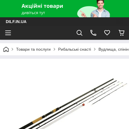
DILF.IN.UA
Товари та послуги
Рибальські снасті
Вудлища, спінін