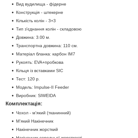
Вид вудилища - фідерне
Конструкція - штекерне
Кількість колін - 3+3
Тип з'єднання колін - складовою
Довжина: 3.00 м.
Транспортна довжина: 110 см.
Матеріал бланка: карбон IM7
Рукоять: EVA+пробкова
Кільця із вставками SIC
Тест: 120 р.
Модель: Impulse-II Feeder
Виробник: SIWEIDA
Комплектація:
Чохол - м'який (тканинний)
М'який Накінечник
Накінечник жорсткий
Накінечник середньої жорсткості