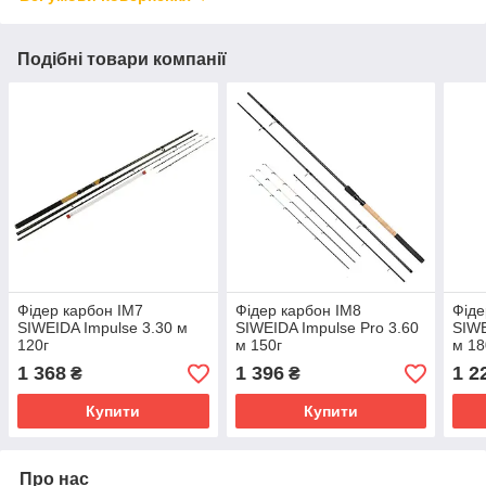
Подібні товари компанії
Фідер карбон IM7
Фідер карбон IM8
Фіде
SIWEIDA Impulse 3.30 м
SIWEIDA Impulse Pro 3.60
SIWE
120г
м 150г
м 18
1 368
1 396
1 2
₴
₴
Купити
Купити
Про нас