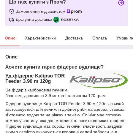
Що таке купити з Пром?
Замовлення під захистом
Доступна доставка
Опис
Характеристики
Доставка
Оплата
Умови п
Опис
Хочете купити гарне фідерне вудлище?
Уд.фідерне Kalipso TOR
Feeder 3.90 m 120g
Це фідер з карбоновим гнучким
бланком, довжиною 3,9 метра і кастингом 120 грам.
Фідерне вудилище Kalipso TOR Feeder 3.90 м 120г зазвичай
застосовується для великої і дрібної риби на озерах, ставках
зі стоячою водою та на річках з течією. Спінінг має потужну
комлеву частину, яка дає можливість ловити великих трофеїв.
Фідерне вудилище має хороші технічні властивості, завдяки
яким з легкістю виконуються керовані далекі заброси, а в