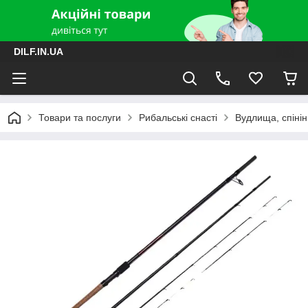
DILF.IN.UA
Товари та послуги
Рибальські снасті
Вудлища, спінін