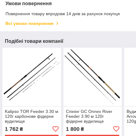
Умови повернення
Повернення товару впродовж 14 днів за рахунок покупця
Всі умови повернення
Подібні товари компанії
Kalipso TOR Feeder 3.30 м
Спінінг GC Onnex River
Вуди
120г карбонове фідерне
Feeder 3.90 м 120г
Arro
вудилище
фідерне вудилище
120g
1 762
1 800
₴
₴