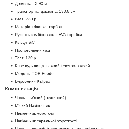
Довжина - 3.90 м.
Транспортна довжина: 138,5 см.
Вага: 280 р.
Матеріал бланка: карбон
Рукоять комбінована з EVA і пробки
Кільця SiC
Прогресивний лад
Тест: 120 р.
Клас вудилища: важкий і екстра-важкий
Модель: TOR Feeder
Виробник - Kalipso
Комплектація:
Чохол - м'який (тканинний)
М'який Накінечник
Накінечник жорсткий
Накінечник середньої жорсткості
Чохол - твердий (пластиковий) для накінечників