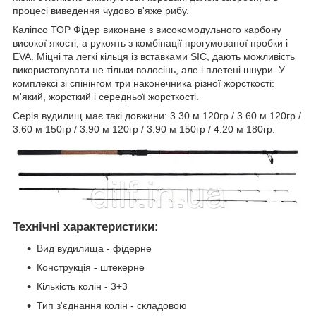
процесі виведення чудово в'яже рибу.
Каліпсо ТОР Фідер виконане з високомодульного карбону
високої якості, а рукоять з комбінації прогумованої пробки і
EVA. Міцні та легкі кільця із вставками SIC, дають можливість
використовувати не тільки волосінь, але і плетені шнури. У
комплексі зі спінінгом три наконечника різної жорсткості:
м'який, жорсткий і середньої жорсткості.
Серія вудилищ має такі довжини: 3.30 м 120гр / 3.60 м 120гр /
3.60 м 150гр / 3.90 м 120гр / 3.90 м 150гр / 4.20 м 180гр.
Технічні характеристики:
Вид вудилища - фідерне
Конструкція - штекерне
Кількість колін - 3+3
Тип з'єднання колін - складовою