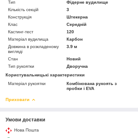
Тип
Фідерне вудилище
Кількість секцій
3
Конструкція
Штекерна
Клас
Середній
Кастинг-тест
120
Матеріал вудилища
Карбон
Довжина в розкладеному
3.9 м
вигляді
Стан
Новий
Тип рукоятки
Дворучна
Користувальницькі характеристики
Матеріал рукоятки
Комбінована рукоять з
пробки і EVA
Приховати
Умови доставки
Нова Пошта