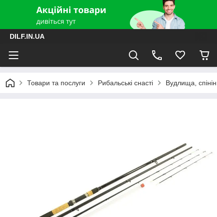
DILF.IN.UA
Товари та послуги
Рибальські снасті
Вудлища, спінін