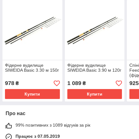
Фідерне вудилище
Фідерне вудилище
Спін
SIWEIDA Basic 3.30 м 150г
SIWEIDA Basic 3.90 м 120г
Feed
(фід
978
1 089
925
₴
₴
Купити
Купити
Про нас
99% позитивних з 1089 відгуків за рік
Працює з 07.05.2019