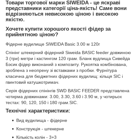
Товари торгової марки SIWEIDA - це яскраві
представники категорії ціна-якість! Саме вони
відрізняються невисокою ціною і високою
якістю.
Хочете купити хорошого якості фідер за
прийнятною ціною?
Фідерне вудилище SIWEIDA Basic 3.00 м 120г
Спінінг штекерний фідерний Siweida BASIC feeder довжиною
3 (три) метри і кастингом 120 грам. Бланк вудлища Сивейда
Бэсик фідер виконаний з композиту. Рукоятка комбінована,
зроблена з неопрену зі вставками з пробки. Фурнітура
класична для бюджетних фідерних вудилищ: кільця SIC і
гвинтовий катушкотримач.
Серія фідерних спінінгів SWD BASIC FEEDER представлена
чотирма довжинами: 3.00, 3.30, 3.60 і 3.90 м, у чотирьох
тестах: 90, 120, 150 і 180 грам.SIC.
Технічні характеристики:
Вид вудилища - фідерне
Конструкція - штекерне
Кількість колін - 3+3