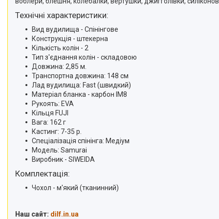
воблери, блешня, колебалки, вертушки, джигголівки, силіконові 
Технічні характеристики:
Вид вудилища - Спінінгове
Конструкція - штекерна
Кількість колін - 2
Тип з'єднання колін - складовою
Довжина: 2,85 м.
Транспортна довжина: 148 см
Лад вудилища: Fast (швидкий)
Матеріал бланка - карбон IM8
Рукоять: EVA
Кільця FUJI
Вага: 162 г
Кастинг: 7-35 р.
Спеціалізація спінінга: Медіум
Модель: Samurai
Виробник - SIWEIDA
Комплектація:
Чохол - м'який (тканинний)
Наш сайт:
dilf.in.ua