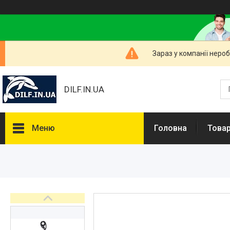
Зараз у компанії неро
DILF.IN.UA
Меню
Головна
Товар
Товари та послуги
Нашлемники і прикольні чохли
на шоломи
Рибальські снасті
РОЗПРОДАЖ! Мега знижки!