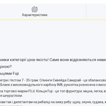
Характеристики
ники категорії ціна-якість! Саме вони відрізняються нев
ціною?
ьцями Fuji
 і тестом 7 - 35 грам. Спінінги Сивейда Самурай - це збалансован
 Бланк з високомодульного карбону IM8, рукоятка рознесена з висо
 торгової марки FUJi. Кільця Fuji - це топ фурнітура: міцна, легка
я шнура/ліски.
м так і дилетантам на рибалці на хижу рибу: щуку, окуня, судака, ж