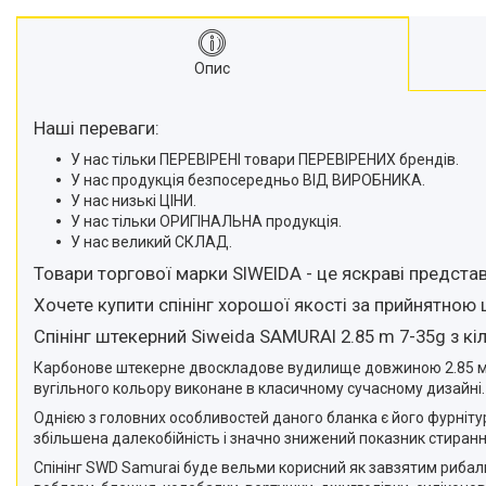
Опис
Наші переваги:
У нас тільки ПЕРЕВІРЕНІ товари ПЕРЕВІРЕНИХ брендів.
У нас продукція безпосередньо ВІД ВИРОБНИКА.
У нас низькі ЦІНИ.
У нас тільки ОРИГІНАЛЬНА продукція.
У нас великий СКЛАД.
Товари торгової марки SIWEIDA - це яскраві представ
Хочете купити спінінг хорошої якості за прийнятною 
Спінінг штекерний Siweida SAMURAI 2.85 m 7-35g з кіл
Карбонове штекерне двоскладове вудилище довжиною 2.85 метри
вугільного кольору виконане в класичному сучасному дизайні.
Однією з головних особливостей даного бланка є його фурнітура
збільшена далекобійність і значно знижений показник стиранн
Спінінг SWD Samurai буде вельми корисний як завзятим рибалка