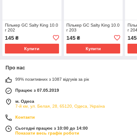
Пількер GC Salty King 10.0
Пількер GC Salty King 10.0
Піль
г 202
г 203
г 20
145
145
145
₴
₴
Купити
Купити
Про нас
99% позитивних з 1087 відгуків за рік
Працює з 07.05.2019
м. Одеса
7-й км, ул. Белая, 28, 65120, Одеса, Україна
Контакти
Сьогодні працює з 10:00 до 14:00
Показати весь графік роботи