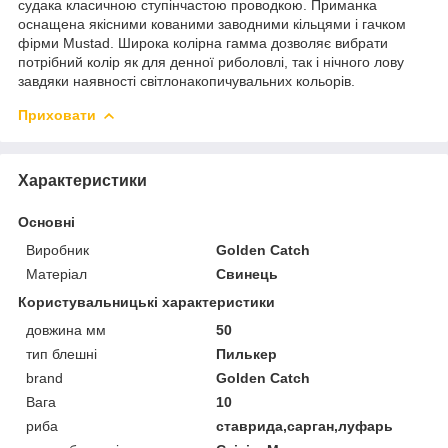
судака класичною ступінчастою проводкою. Приманка
оснащена якісними кованими заводними кільцями і гачком
фірми Mustad. Широка колірна гамма дозволяє вибрати
потрібний колір як для денної риболовлі, так і нічного лову
завдяки наявності світлонакопичувальних кольорів.
Приховати
Характеристики
Основні
Виробник
Golden Catch
Матеріал
Свинець
Користувальницькі характеристики
довжина мм
50
тип блешні
Пилькер
brand
Golden Catch
Вага
10
риба
ставрида,сарган,луфарь