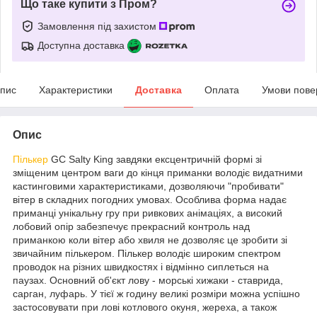
Що таке купити з Пром?
Замовлення під захистом
Доступна доставка
пис
Характеристики
Доставка
Оплата
Умови пове
Опис
Пількер
GC Salty King завдяки ексцентричній формі зі
зміщеним центром ваги до кінця приманки володіє видатними
кастинговими характеристиками, дозволяючи "пробивати"
вітер в складних погодних умовах. Особлива форма надає
приманці унікальну гру при ривкових анімаціях, а високий
лобовий опір забезпечує прекрасний контроль над
приманкою коли вітер або хвиля не дозволяє це зробити зі
звичайним пількером. Пількер володіє широким спектром
проводок на різних швидкостях і відмінно сиплеться на
паузах. Основний об'єкт лову - морські хижаки - ставрида,
сарган, луфарь. У тієї ж годину великі розміри можна успішно
застосовувати при лові котлового окуня, жереха, а також