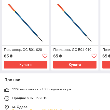
Поплавець GC B01-020
Поплавець GC B01-010
Поп
65
65
65
₴
₴
Купити
Купити
Про нас
99% позитивних з 1095 відгуків за рік
Працює з 07.05.2019
м. Одеса