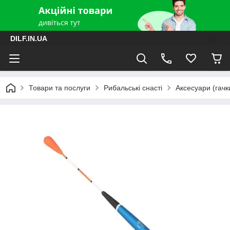
DILF.IN.UA
Товари та послуги
Рибальські снасті
Аксесуари (гачки