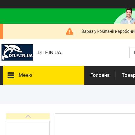
Зараз у компанії неробочи
DILF.IN.UA
Меню
Головна
Товар
Товари та послуги
Нашлемники і прикольні чохли
на шоломи
Рибальські снасті
РОЗПРОДАЖ! Мега знижки!