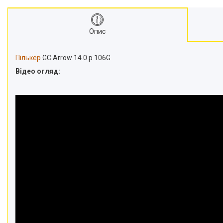
Опис
Пількер
GC Arrow 14.0 р 106G
Відео огляд: