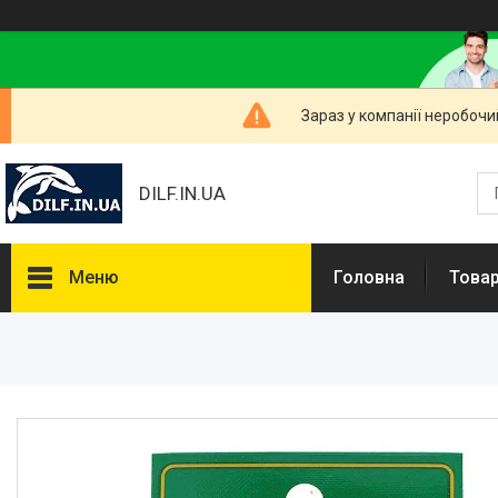
Зараз у компанії неробочи
DILF.IN.UA
Меню
Головна
Товар
Товари та послуги
Нашлемники і прикольні чохли
на шоломи
Рибальські снасті
РОЗПРОДАЖ! Мега знижки!