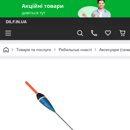
DILF.IN.UA
Товари та послуги
Рибальські снасті
Аксесуари (гачки