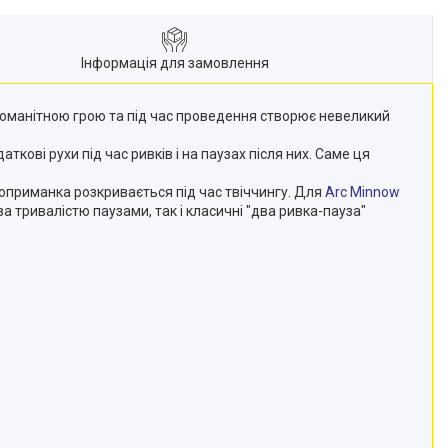
Інформація для замовлення
оманітною грою та під час проведення створює невеликий
кові рухи під час ривків і на паузах після них. Саме ця
приманка розкривається під час твіччингу. Для
Arc Minnow
а тривалістю паузами, так і класичні "два ривка-пауза"