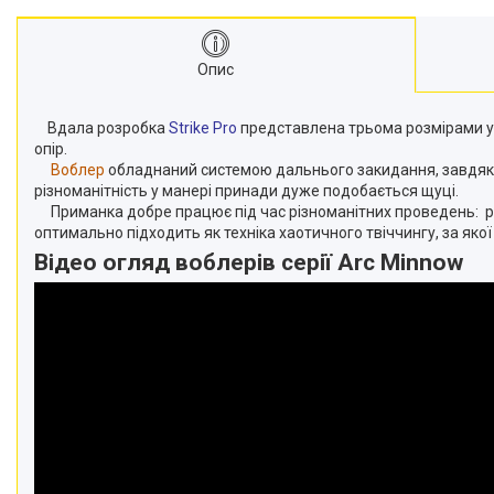
Опис
Вдала розробка
Strike Pro
представлена трьома розмірами у
опір.
Воблер
обладнаний системою дальнього закидання, завдяки як
різноманітність у манері принади дуже подобається щуці.
Приманка добре працює під час різноманітних проведень: рі
оптимально підходить як техніка хаотичного твіччингу, за яко
Відео огляд воблерів серії Arc Minnow