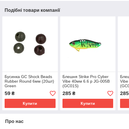
Подібні товари компанії
Бусинка GC Shock Beads
Блешня Strike Pro Cyber
Блеш
Rubber Round 6мм (20шт)
Vibe 40мм 6.6 р JG-005B
Vibe
Green
(GC01S)
(GC0
59
285
285
₴
₴
Купити
Купити
Про нас