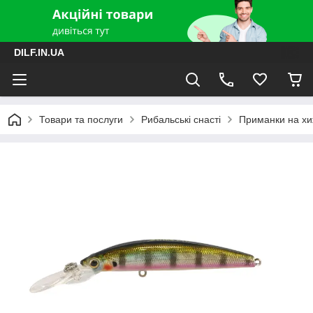
DILF.IN.UA
Товари та послуги
Рибальські снасті
Приманки на хиж