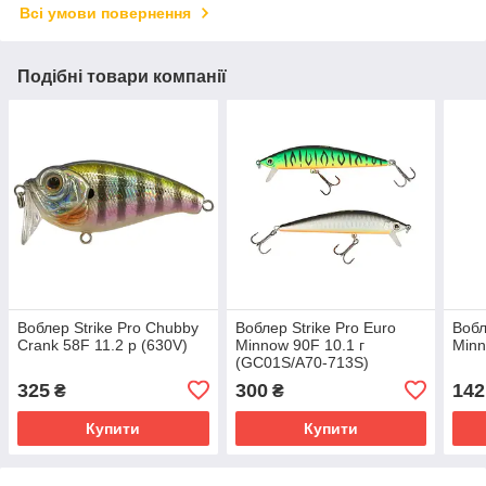
Всі умови повернення
Подібні товари компанії
Воблер Strike Pro Chubby
Воблер Strike Pro Euro
Вобл
Crank 58F 11.2 р (630V)
Minnow 90F 10.1 г
Minn
(GC01S/A70-713S)
325
300
142
₴
₴
Купити
Купити