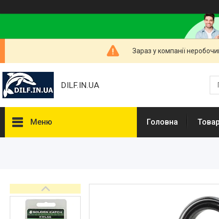
Зараз у компанії неробочи
DILF.IN.UA
Меню
Головна
Товар
Товари та послуги
Нашлемники і прикольні чохли
на шоломи
Рибальські снасті
РОЗПРОДАЖ! Мега знижки!