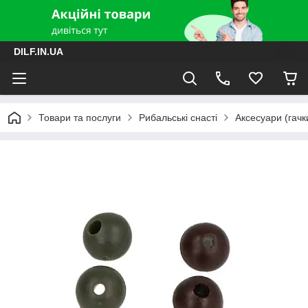
DILF.IN.UA
Товари та послуги
Рибальські снасті
Аксесуари (гачки