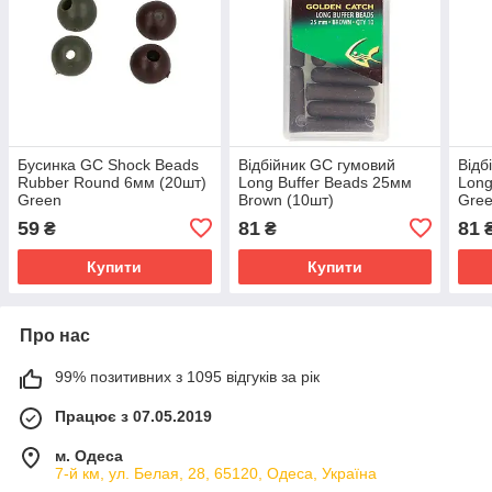
Бусинка GC Shock Beads
Відбійник GC гумовий
Відб
Rubber Round 6мм (20шт)
Long Buffer Beads 25мм
Long
Green
Brown (10шт)
Gree
59
81
81
₴
₴
Купити
Купити
Про нас
99% позитивних з 1095 відгуків за рік
Працює з 07.05.2019
м. Одеса
7-й км, ул. Белая, 28, 65120, Одеса, Україна