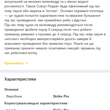
актуальний на великих мілководді та у вікнах водної
рослинності. Також Cuban Popper буде ефективний під час
лову окуня або жереха в "котлах". Основні переваги поппера
— це чудові польотні характеристики та виразне булькання
під час проведення, яке приваблює рибу з відстані.
Під час лову щуки на мілководді рекомендується після
приведення зробити паузу 5 секунд після чого робити
приманку ривками з паузами до 3 секунд. Під час лову окуня в
«
котлах
»
необхідно використовувати досить швидке й
агресивне проведення без тривалих пауз. Ловля на цю
приманку принесе чимало позитивних емоцій і вражень під
час риболовлі влітку.
Приховати
Характеристики
Основні
Виробник
Strike Pro
Користувальницькі характеристики
brand
Strike Pro