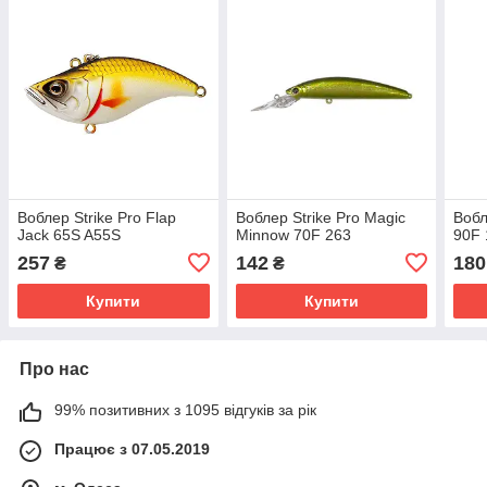
Воблер Strike Pro Flap
Воблер Strike Pro Magic
Вобл
Jack 65S A55S
Minnow 70F 263
90F
257
142
180
₴
₴
Купити
Купити
Про нас
99% позитивних з 1095 відгуків за рік
Працює з 07.05.2019