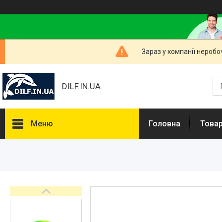
Зараз у компанії неробо
DILF.IN.UA
Меню
Головна
Товар
Товари та послуги
Нашлемники і прикольні чохли
на шоломи
Рибальські снасті
РОЗПРОДАЖ! Мега знижки!