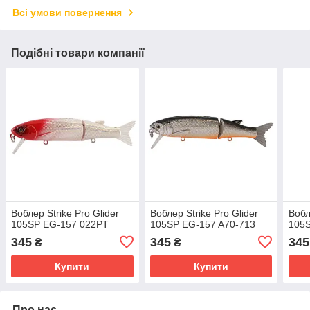
Всі умови повернення
Подібні товари компанії
Воблер Strike Pro Glider
Воблер Strike Pro Glider
Вобл
105SP EG-157 022PT
105SP EG-157 A70-713
105
345
345
345
₴
₴
Купити
Купити
Про нас