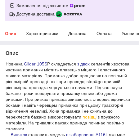
Замовлення під захистом
Доступна доставка
Опис
Характеристики
Доставка
Оплата
Умови п
Опис
Новинка
Glider 105S
P складається
з двох
сегментів хвостова
частина приманки містить плавець з міцного і еластичного
м'якого матеріалу. Приманка добре працює як на повільній
рівномірній проводці так і при проводці stop&go при якій
рівномірна проводка чергується з паузами. Під час паузи
бажано трохи поворушити приманку одним або двома
ривками. При ривках принада звиваючись створює відблиски
боками і навіть черевцем приманки при цьому траєкторні
відхилення невеликі. Хоча приманка і не схильна до
перехлестів бажано використовувати
повідці
з пружного
матеріалу. На тривалих паузах принада починає повільно
спливати.
Виняток
становить модель
в забарвленні А116L
яка має