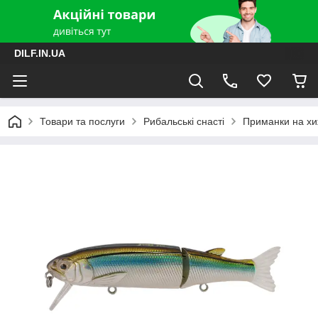
DILF.IN.UA
Товари та послуги
Рибальські снасті
Приманки на хиж