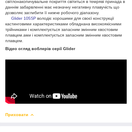
світлонакопичувальне покриття світиться в темряві принада в
даннім забарвленні має незначну негативну плавучість що
дозволяє заглибити її нижче робочого діапазону.
Glider 105SP
володіє хорошими для своєї конструкції
кастинговими характеристиками обладнана високоякісними
трійниками і комплектується запасним змінним хвостовим
плавцем.ами і комплектується запасним змінним хвостовим
плавцем.
Відео огляд воблерів серії Glider
Приховати