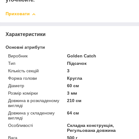
Приховати
Характеристики
Основні атрибути
Виробник
Golden Catch
Тип
Підсачок
Кількість секцій
3
Форма голови
Кругла
Діаметр
60 см
Розмір комірки
3 мм
Довжина в розкладеному
210 см
вигляді
Довжина у складеному
64 см
вигляді
Особливості
Складна конструкція,
Регульована довжина
Вага
500 г