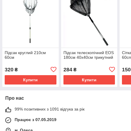
Підсак круглий 210см
Підсак телескопічний EOS
Сітк
60см
180см 40х40см трикутний
60cm
320
284
150
₴
₴
Купити
Купити
Про нас
99% позитивних з 1091 відгука за рік
Працює з 07.05.2019
м. Одеса