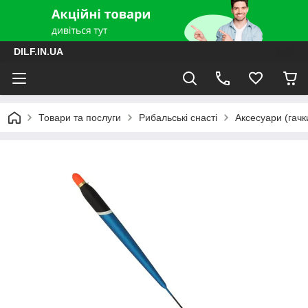
DILF.IN.UA
Товари та послуги
Рибальські снасті
Аксесуари (гачки