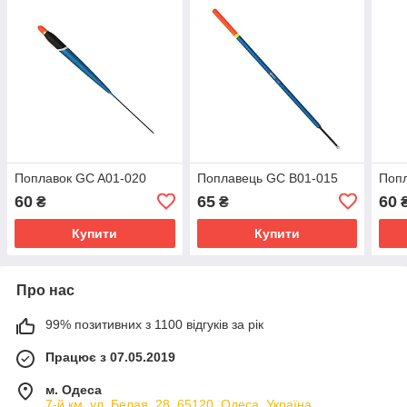
Поплавок GC A01-020
Поплавець GC B01-015
Попл
60
65
60
₴
₴
Купити
Купити
Про нас
99% позитивних з 1100 відгуків за рік
Працює з 07.05.2019
м. Одеса
7-й км, ул. Белая, 28, 65120, Одеса, Україна