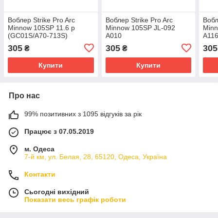
Воблер Strike Pro Arc
Воблер Strike Pro Arc
Вобл
Minnow 105SP 11.6 р
Minnow 105SP JL-092
Minn
(GC01S/A70-713S)
A010
A11
305
305
305
₴
₴
Купити
Купити
Про нас
99% позитивних з 1095 відгуків за рік
Працює з 07.05.2019
м. Одеса
7-й км, ул. Белая, 28, 65120, Одеса, Україна
Контакти
Сьогодні вихідний
Показати весь графік роботи