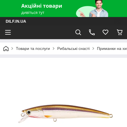
DILF.IN.UA
Товари та послуги
Рибальські снасті
Приманки на хиж