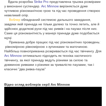
Вдала розробка
Strike Pro
представлена трьома розмірами
у виконанні суспендер.
Arc Minnow
вирізняється дуже
чутливою різноманітною грою та під час проведення створює
невеликий опір.
Воблер
обладнаний системою дальнього закидання,
завдяки якій принада не тільки далеко та точно летить, але й
здійснює додаткові рухи під час ривків і на паузах після них.
Саме ця різноманітність у манері принади дуже подобається
щуці.
Приманка добре працює під час різноманітних проведень:
рівномірною рівномірною з зупинками та маточиною.
Найбільш повноприманка розкривається під час твіччингу. Для
Arc Minnow
оптимально підходить як техніка хаотичного
твіччингу, за якої принаду ведуть різними за силою та
довжиною ривками з різними за тривалістю паузами, так і
класичні "два ривка-пауза"
Відео огляд воблерів серії Arc Minnow