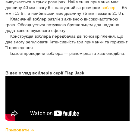
випускається в трьох розмірах. Найменша приманка має
довжину 40 мм і вагу 6 г, наступний за розміром
воблер
— 65
мм і 13 6 г, а найбільший має довжину 75 мм і важить 21 8 г.
Класичний воблер ратлін з активною високочастотною
грою. Обладнується потужною брязкальцем для надання
додаткового шумового ефекту.
Конструкція воблера передбачає дві точки кріплення, що
дає змогу регулювати інтенсивність гри приманки та горизонт
її проведення.
Базові проводини воблера — рівномірна та хвилеподібна.
Відео огляд воблерів серії Flap Jack
Приховати