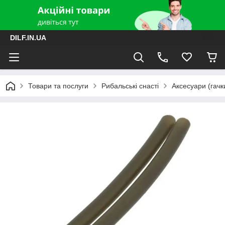
DILF.IN.UA
Товари та послуги
Рибальські снасті
Аксесуари (гачки