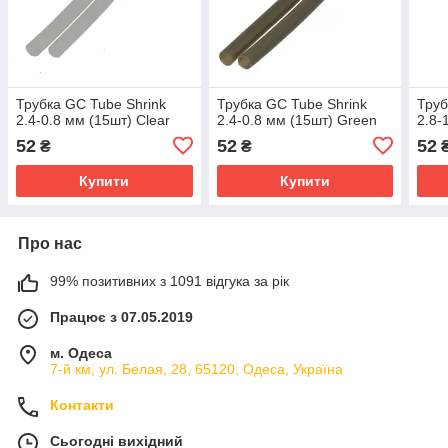
Трубка GC Tube Shrink
Трубка GC Tube Shrink
Труб
2.4-0.8 мм (15шт) Clear
2.4-0.8 мм (15шт) Green
2.8-
52
52
52
₴
₴
Купити
Купити
Про нас
99% позитивних з 1091 відгука за рік
Працює з 07.05.2019
м. Одеса
7-й км, ул. Белая, 28, 65120, Одеса, Україна
Контакти
Сьогодні вихідний