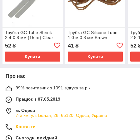
Трубка GC Tube Shrink
Трубка GC Silicone Tube
Труб
2.4-0.8 мм (15шт) Clear
1.0 м 0.8 мм Brown
2.8-
52
41
52
₴
₴
Купити
Купити
Про нас
99% позитивних з 1091 відгука за рік
Працює з 07.05.2019
м. Одеса
7-й км, ул. Белая, 28, 65120, Одеса, Україна
Контакти
Сьогодні вихідний