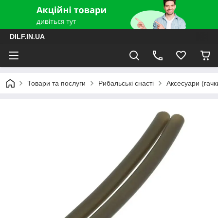
DILF.IN.UA
Товари та послуги
Рибальські снасті
Аксесуари (гачки