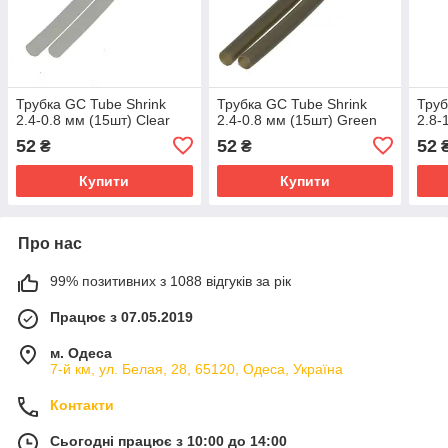
Трубка GC Tube Shrink
Трубка GC Tube Shrink
Труб
2.4-0.8 мм (15шт) Clear
2.4-0.8 мм (15шт) Green
2.8-
52
52
52
₴
₴
Купити
Купити
Про нас
99% позитивних з 1088 відгуків за рік
Працює з 07.05.2019
м. Одеса
7-й км, ул. Белая, 28, 65120, Одеса, Україна
Контакти
Сьогодні працює з 10:00 до 14:00