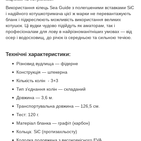
Використання кілець Sea Guide з полегшеними вставками SiC
і надійного котушкотримача цієї ж марки не перевантажують
бланк і підкреслюють можливість використання великих
котушок. Ці вудки чудово підійдуть як аматорам, так і
професіоналам для лову в найрізноманітніших умовах — від
осер і водосховищ, до річок із середньою та сильною течією.
Технічні характеристики:
Різновид вудлища — фідерне
Конструкція — штекерна
Кількість колін - 3+3
Тип з'єднання колін — складаний
Довжина — 3,6 м.
Транспортувальна довжина — 126,5 см.
Тест: 120 г.
Матеріал бланка — графіт (карбон)
Кольца: SiC (протизахльосту)
Колодка подовжена з високоякісного EVA