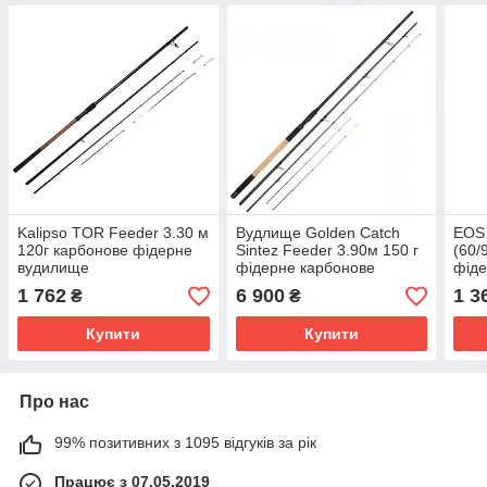
Kalipso TOR Feeder 3.30 м
Вудлище Golden Catch
EOS 
120г карбонове фідерне
Sintez Feeder 3.90м 150 г
(60/
вудилище
фідерне карбонове
фіде
вуд
1 762
6 900
1 3
₴
₴
Купити
Купити
Про нас
99% позитивних з 1095 відгуків за рік
Працює з 07.05.2019