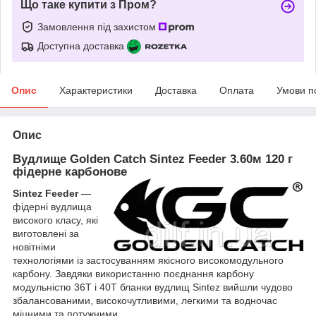
Що таке купити з Пром?
Замовлення під захистом
Доступна доставка
Опис
Характеристики
Доставка
Оплата
Умови п
Опис
Вудлище Golden Catch Sintez Feeder 3.60м 120 г
фідерне карбонове
Sintez Feeder
—
фідерні вудлища
високого класу, які
виготовлені за
новітніми
технологіями із застосуванням якісного високомодульного
карбону. Завдяки використанню поєднання карбону
модульністю 36T і 40T бланки вудлищ Sintez вийшли чудово
збалансованими, високочутливими, легкими та водночас
міцними та потужними.