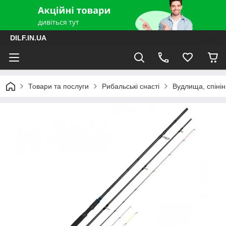
DILF.IN.UA
Товари та послуги
Рибальські снасті
Вудлища, спінін