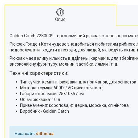
Опис
Golden Catch 7230009 - ергономічний рюкзак с непоганою місткі
Рюкзак Голден Кетч чудово знадобиться любителям рибного лов
подорожувати і ходити в походи, для людей, які ведуть активни
Рюкзак має велику кількість відділень і карманів, для зберіга
високоякісну фурнітуру: молнии, застібки, лямки і т. д.
Технічні характеристики:
Тип сумки: кемпінг, рюкзаки, для приманок, для оснасток
Матеріал сумки: 600D PVC високої якості
Габаритні розміри: 25×10×57 см
Об'єм рюкзака: 10 л.
Призначення: коропова, фідерна, морська, спінінгова
Виробник - Golden Catch
Наш сайт:
dilf.in.ua