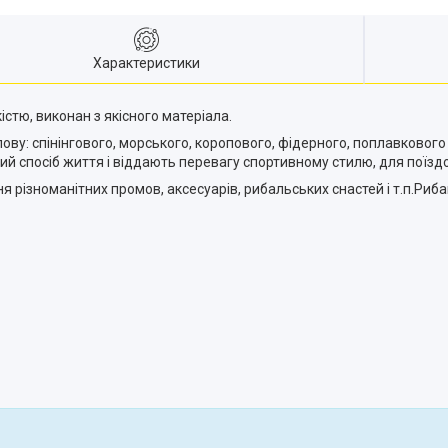
Характеристики
стю, виконан з якісного матеріала.
у: спінінгового, морського, коропового, фідерного, поплавкового і
й спосіб життя і віддають перевагу спортивному стилю, для поїздок
ння різноманітних промов, аксесуарів, рибальських снастей і т.п.Ри