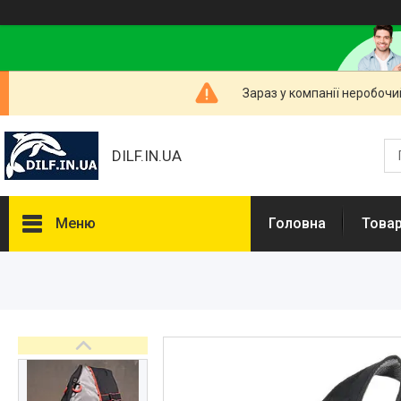
Зараз у компанії неробочи
DILF.IN.UA
Меню
Головна
Товар
Товари та послуги
Нашлемники і прикольні чохли
на шоломи
Рибальські снасті
РОЗПРОДАЖ! Мега знижки!