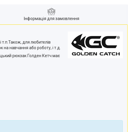
Інформація для замовлення
 т.п.Також, для любителів
 на навчання або роботу, і т.д.
бацький рюкзак Голден Кетч має