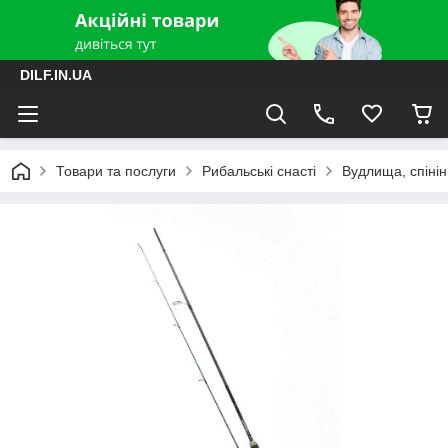
DILF.IN.UA
Товари та послуги
Рибальські снасті
Вудлища, спінін