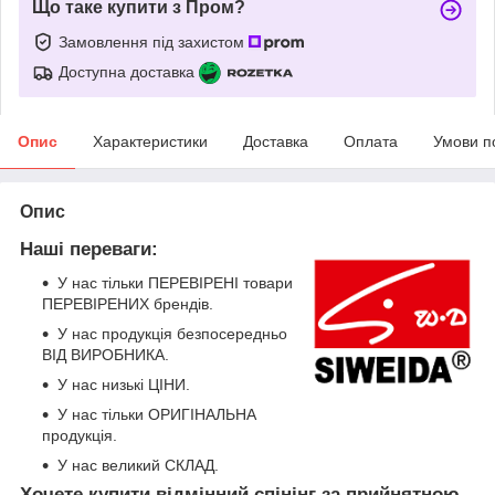
Що таке купити з Пром?
Замовлення під захистом
Доступна доставка
Опис
Характеристики
Доставка
Оплата
Умови п
Опис
Наші переваги:
У нас тільки ПЕРЕВІРЕНІ товари
ПЕРЕВІРЕНИХ брендів.
У нас продукція безпосередньо
ВІД ВИРОБНИКА.
У нас низькі ЦІНИ.
У нас тільки ОРИГІНАЛЬНА
продукція.
У нас великий СКЛАД.
Хочете купити відмінний спінінг за прийнятною