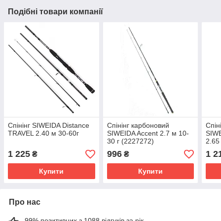
Подібні товари компанії
Спінінг SIWEIDA Distance
Спінінг карбоновий
Спін
TRAVEL 2.40 м 30-60г
SIWEIDA Accent 2.7 м 10-
SIWE
30 г (2227272)
2.65
1 225
996
1 2
₴
₴
Купити
Купити
Про нас
99% позитивних з 1088 відгуків за рік